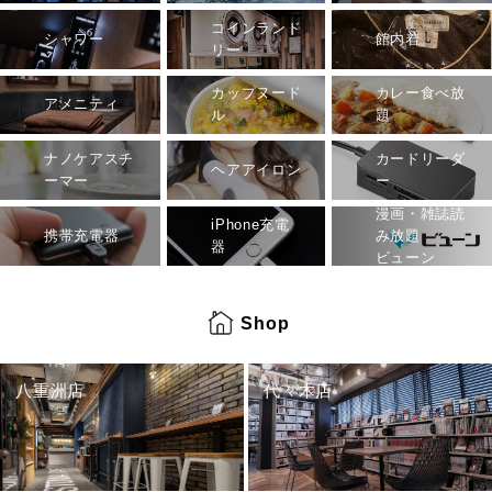
コインランド
シャワー
館内着
リー
カップヌード
カレー食べ放
アメニティ
ル
題
ナノケアスチ
カードリーダ
ヘアアイロン
ーマー
ー
漫画・雑誌読
iPhone充電
携帯充電器
み放題
器
ビューン
Shop
八重洲店
代々木店