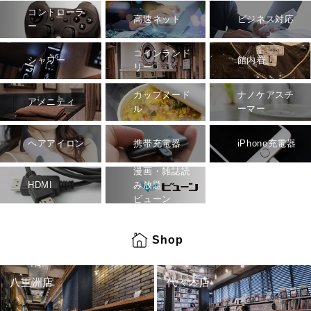
コントローラ
高速ネット
ビジネス対応
ー
コインランド
シャワー
館内着
リー
カップヌード
ナノケアスチ
アメニティ
ル
ーマー
ヘアアイロン
携帯充電器
iPhone充電器
漫画・雑誌読
HDMI
み放題
ビューン
Shop
八重洲店
代々木店