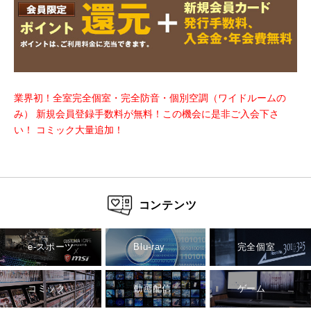
業界初！全室完全個室・完全防音・個別空調（ワイドルームの
み）
新規会員登録手数料が無料！この機会に是非ご入会下さ
い！
コミック大量追加！
コンテンツ
e-スポーツ
Blu-ray
完全個室
コミック
動画配信
ゲーム